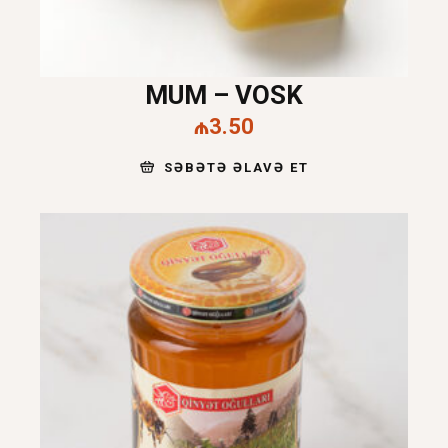
MUM – VOSK
₼
3.50
SƏBƏTƏ ƏLAVƏ ET