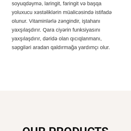
soyuqdəymə, laringit, faringit və başqa
yoluxucu xəstəliklərin müalicəsində istifadə
olunur. Vitaminlərlə zəngindir, iştahanı
yaxşılaşdırır. Qara ciyərin funksiyasını
yaxşılaşdırır, dəridə olan qıcıqlanmanı,
səpgiləri aradan qaldırmağa yardımçı olur.