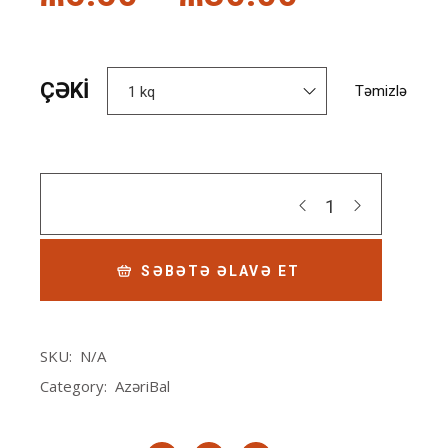
range:
₼5.50
ÇƏKI
Təmizlə
1 kq
through
₼30.00
Quantity
SƏBƏTƏ ƏLAVƏ ET
SKU:
N/A
Category:
AzəriBal