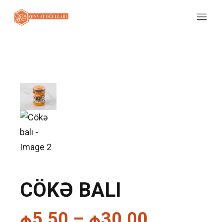
CÖKƏ BALI
₼
5.50
–
₼
30.00
Price