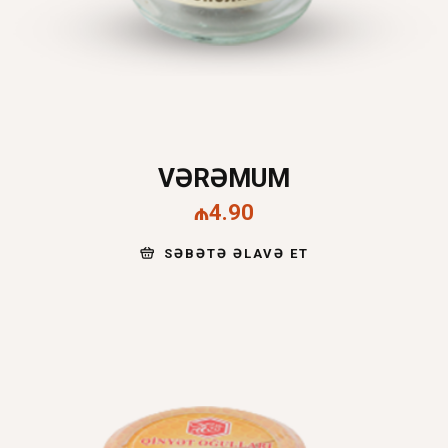
VƏRƏMUM
₼
4.90
SƏBƏTƏ ƏLAVƏ ET