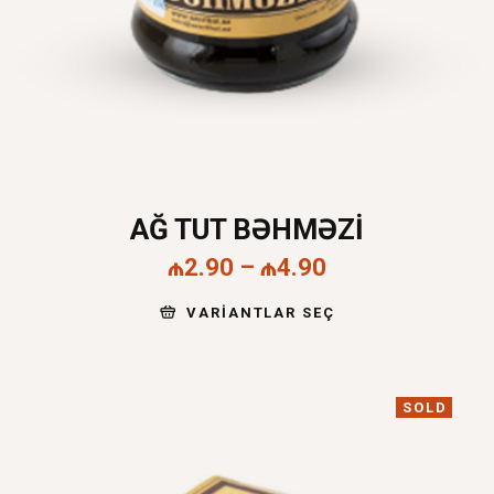
AĞ TUT BƏHMƏZI
₼
2.90
–
₼
4.90
VARIANTLAR SEÇ
SOLD