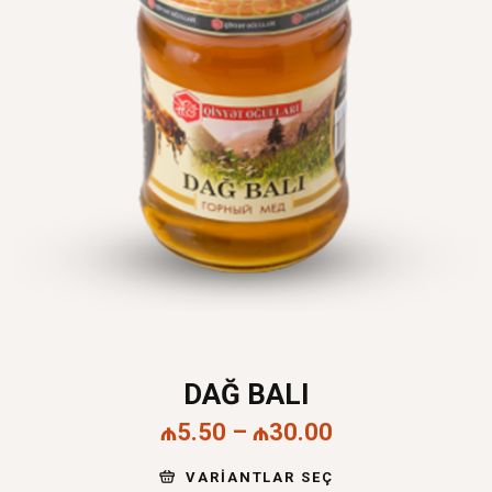
DAĞ BALI
₼
5.50
–
₼
30.00
VARIANTLAR SEÇ