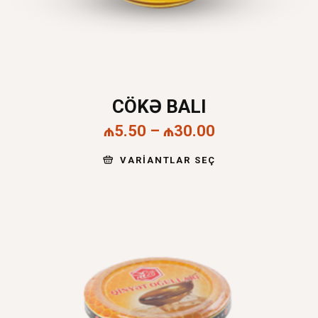
CÖKƏ BALI
₼
5.50
–
₼
30.00
VARIANTLAR SEÇ