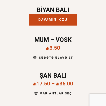
BIYAN BALI
DAVAMINI OXU
MUM – VOSK
₼
3.50
SƏBƏTƏ ƏLAVƏ ET
ŞAN BALI
₼
17.50
–
₼
35.00
VARIANTLAR SEÇ