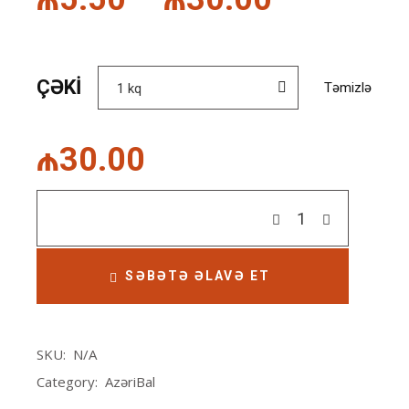
Price
range:
₼5.50
ÇƏKI
Təmizlə
1 kq
through
₼30.00
₼
30.00
Quantity
SƏBƏTƏ ƏLAVƏ ET
SKU:
N/A
Category:
AzəriBal