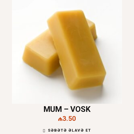
MUM – VOSK
₼
3.50
SƏBƏTƏ ƏLAVƏ ET