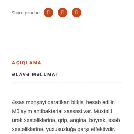
Share product
AÇIQLAMA
ƏLAVƏ MƏLUMAT
Əsas mənşəyi qaratikan bitkisi hesab edilir.
Mülayim antibakterial xassəsi var. Müxtəlif
ürək xəstəliklərinə, qrip, angina, böyrək, əsəb
xəstəliklərinə, yuxusuzluğa qarşı effektivdir.