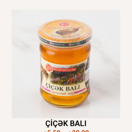
ÇIÇƏK BALI
Price