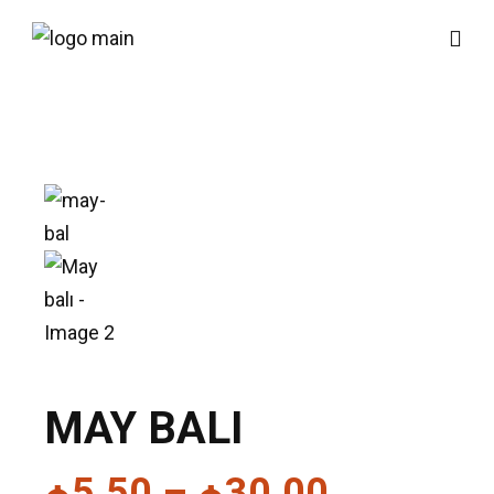
MAY BALI
₼
5.50
–
₼
30.00